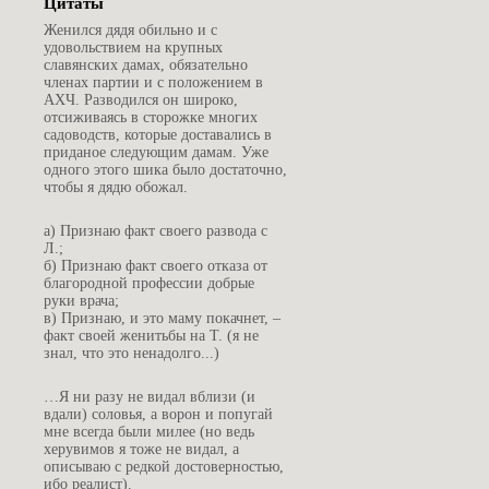
Цитаты
Ж
енился дядя обильно и с
удовольствием на крупных
славянских дамах, обязательно
членах партии и с положением в
АХЧ. Разводился он широко,
отсиживаясь в сторожке многих
садоводств, которые доставались в
приданое следующим дамам. Уже
одного этого шика было достаточно,
чтобы я дядю обожал.
а
) Признаю факт своего развода с
Л.;
б) Признаю факт своего отказа от
благородной профессии добрые
руки врача;
в) Признаю, и это маму покачнет, –
факт своей женитьбы на Т. (я не
знал, что это ненадолго...)
…
Я ни разу не видал вблизи (и
вдали) соловья, а ворон и попугай
мне всегда были милее (но ведь
херувимов я тоже не видал, а
описываю с редкой достоверностью,
ибо реалист).