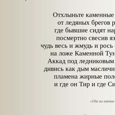
Отхлыньте каменные
от ледяных брегов 
где бывшие сидят н
посмертно свесив я
чудь весь и жмудь и рось
на ложе Каменной Ту
Аккад под ледниковым
дивись как дым маслич
пламена жирные по
и где он Тир и где С
«Ода на взятие