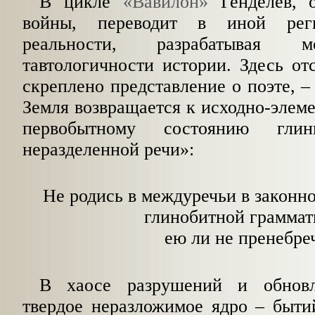
В цикле
«Вавилон»
Генделев, о
войны, переводит в иной рег
реальности, разрабатывая м
тавтологичности истории. Здесь отс
скреплено представление о поэте, –
Земля возвращается к исходно-элеме
первобытному состоянию глин
неразделенной речи»:
Не родись в междуречьи в закон
глинобитной граммат
ею ли не пренебре
В хаосе разрушений и обновл
твердое неразложимое ядро –
бытий