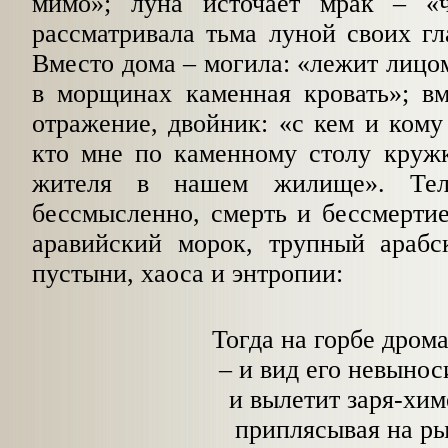
мимо»; луна источает мрак – «ч
рассматривала тьма луной своих гл
Вместо дома – могила: «лежит лицом
в морщинах каменная кровать»; вм
отражение, двойник: «с кем и кому
кто мне по каменному столу
кружк
жителя в нашем жилище». Теле
бессмысленно, смерть и бессмертие
аравийский морок, трупный
арабск
пустыни, хаоса и энтропии:
Тогда на горбе дром
– и вид его невынос
и вылетит заря-хим
приплясывая на р