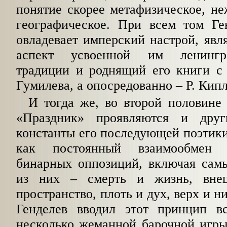
понятие скорее метафизическое, н
географическое. При всем том Ге
овладевает имперский
настрой, явл
аспект усвоенной им ленинград
традиции и роднящий его книги с
Гумилева, а опосредованно – Р. Кип
И тогда же, во второй половине 
«Праздник» проявляются и друг
константы его последующей поэтики
как
постоянный взаимообмен 
бинарных оппозиций, включая сам
из них – смерть и жизнь, вне
пространство, плоть и дух, верх и н
Генделев вводил этот принцип в
несколько жеманной барочной игры