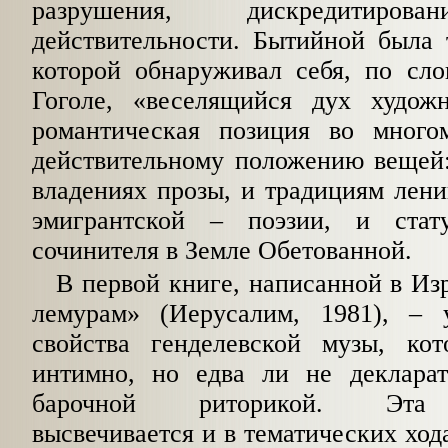
разрушения, дискредитиров
действительности. Бытийной была 
которой обнаруживал себя, по сло
Гоголе, «веселящийся дух
худож
романтическая позиция во многом
действительному положению вещей:
владениях прозы, и традициям лени
эмигрантской – поэзии, и стату
сочинителя в Земле Обетованной.
В первой книге, написанной в Из
лемурам» (Иерусалим, 1981), – 
свойства генделевской музы, ко
интимно, но едва
ли не деклара
барочной риторикой. Эта п
высвечивается
и в тематических хода