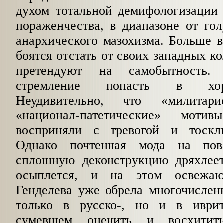
духом тотальной демифологизации 
пораженчества, в диапазоне от го
анархического мазохизма. Больше в
боятся отстать от своих западных к
претендуют на самобытност
стремление попасть в хор
Неудивительно, что «милитарис
«национал-патетические» моти
восприняли с тревогой и тоскл
Однако почтенная мода на по
сплошную
деконструкцию дряхлее
осыплется, и на этом освежа
Генделева уже обрела многочислен
только в русско-, но и в иврит
сумевшем оценить и восхитит