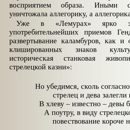
восприятием образа. Иными с
уничтожала аллегорику, а аллегорик
Уже в «Лемурах» ярко з
употребительнейших приемов Ге
развертывание каламбуров, как и
клишированных
знаков культ
историческая станковая живоп
стрелецкой казни»:
Но убедимся, сколь согласно
стрелец и дева залегли 
В хлеву – известно – девы 
А поутру, в виду стрелецк
повествование короче н