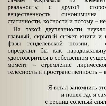
реальность; с другой стор
вещественность синонимична
статичности, косности и потому – н
На такой двупланности неукло
главный, скрытый сюжет книги и 
фазы генделевской поэзии, – 
определил бы как
парадоксальн
удостовериться в собственном суще
момент – стремление лирическо
телесность и пространственность – 
Я встал запомнить эт
и понял где я са
с ресниц соленый снял