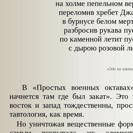
на холме пепельном в
переломив хребет Дж
в бурнусе белом мер
разбросив рукава пу
по каменной летит п
с дырою розовой л
«Ода на взяти
В «Простых военных октавах» 
начнется там где был закат». Это з
восток и запад тождественны, прос
тавтология, как время.
Но уничтожая вещественные форм
самым вскрывала их элемент