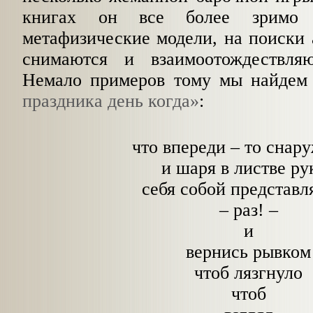
книгах он все более зримо
о
метафизические модели, на поиски 
снимаются и взаимоотождествляю
Немало примеров тому мы найдем
праздника день когда»
:
что впереди – то снар
и шаря в листве ру
себя собой представл
– раз! –
и
вернись рывком
чтоб лязгнуло
чтоб