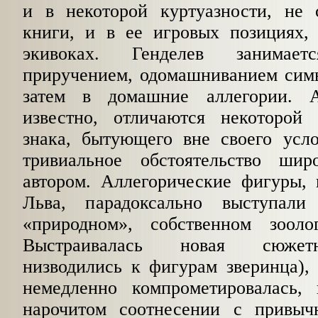
и в некоторой куртуазности, не 
книги, и в ее игровых позициях,
экивоках. Генделев занимае
приручением, одомашниванием симв
затем
в домашние аллегории. 
известно, отличаются некоторой 
знака, бытующего вне своего усл
тривиальное обстоятельство шир
автором. Аллегорические фигуры, 
Льва, парадоксально выступал
«природном», собственном зооло
Выстраивалась новая сюжетн
низводились к
фигурам зверинца), 
немедленно компрометировалась, 
нарочитом соотнесении с привыч