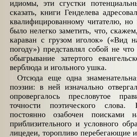
идиомы, эти сгустки потенциальн
сказать, книги Генделева адресова
квалифицированному читателю, но 
было нелегко заметить, что, скажем
караван с грузом иголок» («Вид н
погоду») представлял собой
не что
обыгрывание затертого евангельск
верблюда и игольного ушка.
Отсюда еще одна знаменательна
поэзии: в ней изначально отверга
опровергалось пресловутое пра
точности
поэтического слова. 
постоянно озабочен поисками н
приблизительного и условного обра
лицедеи, торопливо перебегающие и