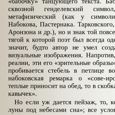
«бабочку» танцующего текста. Ба
сквозной генделевский симв
метафизический
(как у символис
Набокова, Пастернака. Тарковского,
Аронзона и др.), но и знак той пов
тягой к которой поэт был
всегда од
значит, будто автор не умел созд
визуальные изображения. Напротив
реалии, эти его «зрительные
образы»
пробивается стебель в петлице во
набоковская ремарка о «сове-ир
теплые приносит на обед, то в
скобка
кавычек».
Но если уж дается пейзаж, то, к
луны под небесами сна»; все усло