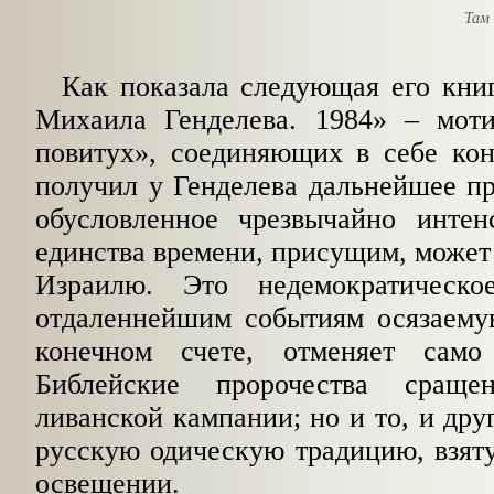
Там
Как показала следующая его кни
Михаила Генделева. 1984» – мот
повитух», соединяющих в себе кон
получил у
Генделева дальнейшее пр
обусловленное чрезвычайно интен
единства времени, присущим, может 
Израилю. Это недемократическо
отдаленнейшим событиям осязаемую
конечном счете, отменяет само
Библейские пророчества сра
ливанской кампании; но и то, и дру
русскую одическую
традицию, взят
освещении.