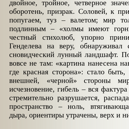
двойное, тройное, четверное знач
оборотень, призрак. Соловей, к при
попугаем, туз – валетом; мир то
подлинным – «холмы имеют горн
честный стихолюб, упорно прин
Генделева на веру, обнаруживал
сновидческий лунный ландшафт. По
вовсе не там: «картина нанесена на
где красная сторона»: стало быть,
внешней, «черной» стороны ми
исчезновение, гибель – вся фактура
стремительно разрушается, распадае
пространство – ноль, втягивающ
дыра, ориентиры утрачены, верх и н