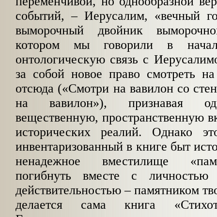
переменчивой, но однообразной
ве
событий, – Иерусалим, «вечный го
выморочный
двойник выморочно
котором мы говорили в начал
онтологическую связь с Иерусалимо
за собой новое право смотреть на
отсюда («Смотри на вавилон со сте
на
вавилон»), признавая о
вещественную, пространственную в
исторических реалий. Однако эт
инвентаризованный в книге быт исто
ненадежное вместилище «пам
погибнуть вместе с личностью 
действительностью – памятником тво
делается сама книга «Стихо