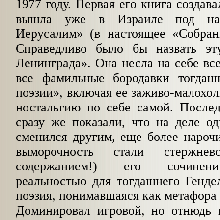
1977 году. Первая его книга создав
вышла уже в Израиле под на
Иерусалим» (в настоящее «Собран
Справедливо было бы назвать э
Ленинграда». Она несла на себе все
все фамильные бородавки
тогдашн
поэзии», включая ее заживо-малохо
ностальгию по себе самой. После
сразу же показали, что на деле
од
сменился другим, еще более нароч
выморочность стали стержне
содержанием!) его сочинени
реальностью для тогдашнего Генде
поэзия, понимавшаяся как мета
фора 
Доминировал игровой, но отнюдь