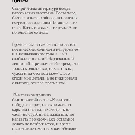
Цитаты
С
атирическая литература всегда
персонально заострена. Более того,
блеск и изыск злобного поношения
очередного идолища Поганого – ее
цель. Блеск и изыск – ее цель. А не
поношение ее цель.
В
ремена были самые что ни на есть
поэтические, сочинял я непрерывно
и в возвышенном тоне <…> я
снабжал стих такой бароккальной
лепниной и резным алебастром, что
только молодостью, нахальством,
чудом и на честном моем слове
стихи мои летали, а не пикировали
с высоты, осыпая фрагменты...
1
3-е главное правило
благопристойности: «Когда кто-
нибудь говорит, не вынимать из
кармана письма, не смотреть на
часы, не барабанить пальцами, не
напевать про себя». Все остальное
делать не возбраняется, и время
пролетит незаметно, я вам обещаю.