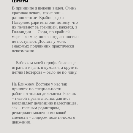
Цитаты
В
принципе я шекели видел. Очень
красивая печать, такие они –
разноцветные. Крайне редки.
Наверное, раритеты они потому, что
их печатают за границей, кажется, в
Голландии…. Сюда, по крайней
мере – ко мне, они за отдаленностью
не поступают. Достать у моих
знакомых подлинник практически
невозможно.
…
Бабочкам моей строфы было еще
играть и играть в куколки, а крутить
петлю Нестерова – было не по чину.
Н
а Ближнем Востоке у нас так
принято: по специальности
работают только дилетанты. Боевик
– главой правительства, дантист
возглавляет делегацию палестинцев,
зэк – главным редактором,
репатриант молочно-восковой
спелости – лидером политического
движения.