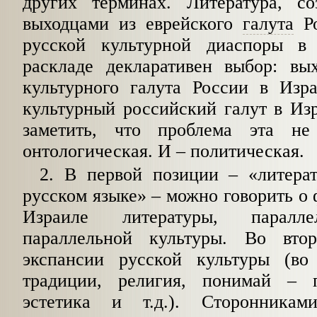
других терминах. Литература, с
выходцами из еврейского
галута
Ро
русской культурной диаспоры в
раскладе декларативен выбор: вы
культурного галута России в Из
культурный российский галут в Из
заметить, что проблема эта не 
онтологическая. И
–
политическая.
2. В первой позиции
–
«литерат
русском языке»
–
можно говорить о 
Израиле литературы, паралле
параллельной культуры. Во вт
экспансии русской культуры (во
традиции, религия, понимай
–
пр
эстетика и т.д.). Сторонника