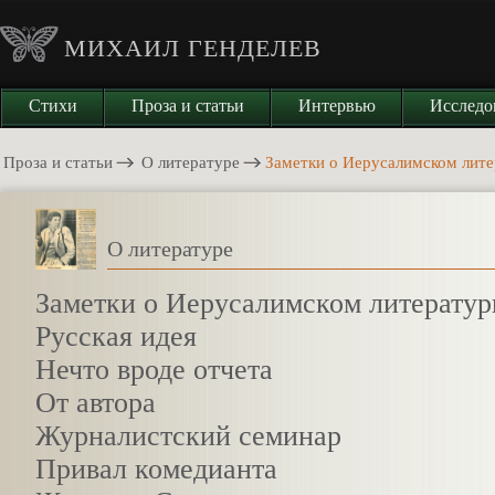
МИХАИЛ ГЕНДЕЛЕВ
Стихи
Проза и статьи
Интервью
Исследо
Проза и статьи
О литературе
Заметки о Иерусалимском лите
О литературе
Заметки о Иерусалимском литератур
Русская идея
Нечто вроде отчета
От автора
Журналистский семинар
Привал комедианта