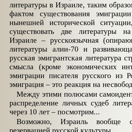
литературы в Израиле, таким образо
фактом существования эмиграции
нынешней исторической ситуации
существовать две литературы н
Израиле
–
русскоязычная (опираю
литературы алии-70 и развивающ
русская эмигрантская литература ст
смысла (кроме экономических ин
эмиграции писателя русского из Р
эмиграция
–
это реакция на несвобод
Между этими полюсами самоиден
распределение личных судеб литер
через 10 лет
–
посмотрим...
Возможно, Израиль вообще с
резервацией русской культуры...