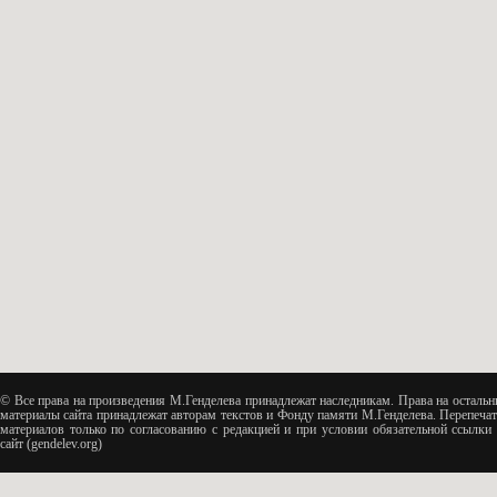
© Все права на произведения М.Генделева принадлежат наследникам. Права на остальн
материалы сайта принадлежат авторам текстов и Фонду памяти М.Генделева. Перепечат
материалов только по согласованию с редакцией и при условии обязательной ссылки 
сайт (gendelev.org)