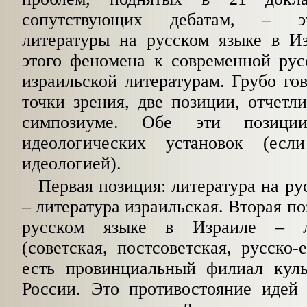
сопутствующих дебатам,
–
это
литературы на русском языке в И
этого феномена к современной рус
израильской литературам. Грубо гов
точки зрения, две позиции, отчетл
симпозиуме. Обе эти позици
идеологических установок (есл
идеологией).
Первая позиция: литература на ру
–
литература израильская. Вторая по
русском языке в Израиле
–
ли
(советская, постсоветская, русско-е
есть провинциальный филиал кул
России. Это противостояние идей