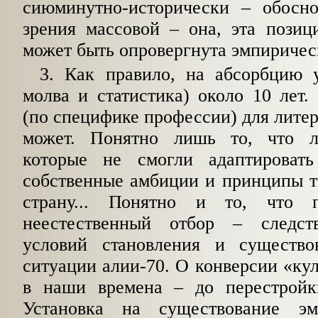
сиюминутно-исторически
–
обосно
зрения массовой
–
она, эта позиц
может быть опровергнута эмпиричес
3. Как правило, на абсорбцию у
молва и статистика) около 10 лет.
(по специфике профессии) для литер
может. Понятно лишь то, что ли
которые не смогли адаптировать
собственные амбиции и принципы т
страну... Понятно и то, что 
неестественный отбор
–
следств
условий становления и существо
ситуации алии-70. О конверсии «ку
в наши времена
–
до перестрой
Установка на существование эм